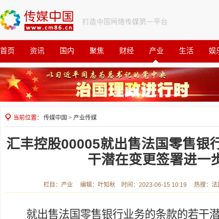
首页
资讯
国内
聚焦
财经
产业
生活
娱
观察
公益
当前位置：
传媒中国
>
产业传媒
汇丰控股00005就出售法国零售
干潜在变更签署进一
栏目：产业 编辑：叶知秋 时间：2023-06-15 10:19 热搜：
就出售法国零售银行业务的条款的若干