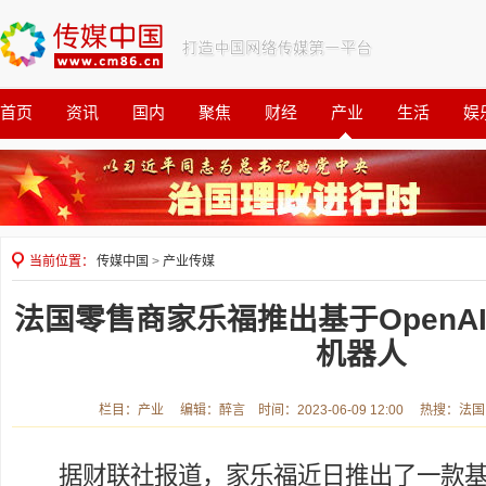
首页
资讯
国内
聚焦
财经
产业
生活
娱
观察
公益
当前位置：
传媒中国
>
产业传媒
法国零售商家乐福推出基于OpenAI的
机器人
栏目：产业 编辑：醉言 时间：2023-06-09 12:00 热搜：法
据财联社报道，家乐福近日推出了一款基于