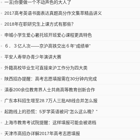
一言|你要做一个不动声色的大人了
2017高考英语书面表达真题高分作文集萃精品讲义
2018年在职研究生上课方式有那些？
申城小学生爱心暑托班开班爱心课程更具特色
６．３亿人次——京沪高铁交出６年“成绩单”
平安人寿举办青少年演讲大赛
外籍高校毕业生可直接来沪工作分为四大类
陕西招办提醒：高考志愿填报需在30分钟内完成
滇泰200余位教育界人士共商高等教育创新合作
广东本科招生增至28.7万人三批AB线合并怎么报
起跑线上的恐慌：5岁学英语被问“怎么这么晚？”
上海市教育考试院提醒：这样填报可能会被退档
天津市高招办详解2017年高考志愿填报