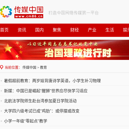
首页
资讯
国内
聚焦
财经
产业
生活
娱
观察
公益
当前位置：
传媒中国
>
教育
暑假超前教育：两岁娃背唐诗学英语，小学生补习物理
新媒：中国已是崛起“醒狮”世界应尽快学习适应
北航法学院师生赴台湾参加夏日学院活动
大学四六级考试已成“鸡肋”：或停摆或改变
小学一年级“零起点”教学