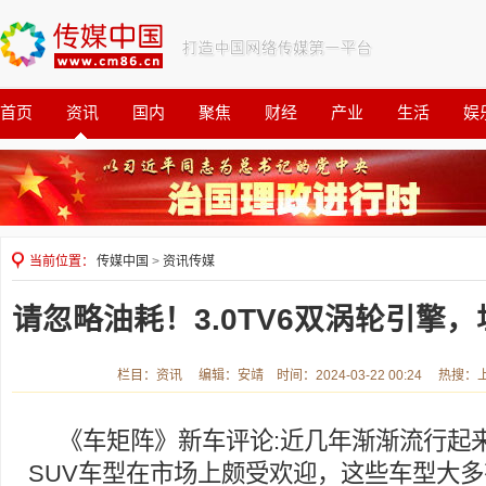
首页
资讯
国内
聚焦
财经
产业
生活
娱
观察
公益
当前位置：
传媒中国
>
资讯传媒
请忽略油耗！3.0TV6双涡轮引擎，
栏目：资讯 编辑：安靖 时间：2024-03-22 00:24 热搜
《车矩阵》新车评论:近几年渐渐流行起
SUV车型在市场上颇受欢迎，这些车型大