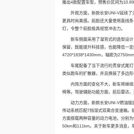
推出4款配置车型，预售价区间为10.89-
外观方面，新款长安UNI-V延
更具时尚美感。前脸还大量使用直线条
灯，令整个前脸极具视觉冲击力。
新车侧面采用了溜背式的造型设计
保留，既能提升科技感，也能降低一定
4720*1838*1430mm，轴距为2750m
车尾配备了当下流行的贯穿式尾灯
类似跑车的扩散器，并且换装了多边形
内饰方面的变化不大，新车将继续采
椅等。驾驶辅助功能方面，前后雷达、
动力方面，新款长安UNI-V燃油版提
传动系统匹配7挡湿式双离合变速箱。插
方面搭载两种容量的动力电池，分别为9.0
50km和111km。关于新车更多消息