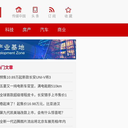
传媒中国
头 条
订 阅
收 藏
科技
房产
汽车
商业
热门文章
预售10.89万起新款长安UNI-V将3
五菱又一纯电新车官宣，满电能跑510km
全球首款超级增程皮卡，长安猎手上市售价1
卷起来了！起售价16.98万元，比亚迪汉
第九代凯美瑞改款上市，会有什么惊喜呢？
全新一代迈腾图片流出将北京车展亮相/年内