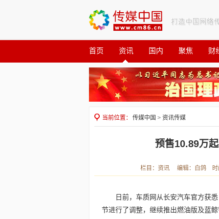
首页
资讯
国内
聚焦
财
观察
公益
当前位置：
传媒中国
>
资讯传媒
预售10.89万
栏目：资讯 编辑：白鸽 时间：2
日前，车质网从长安汽车官方获悉，
节进行了调整，继续推出燃油版及蓝鲸