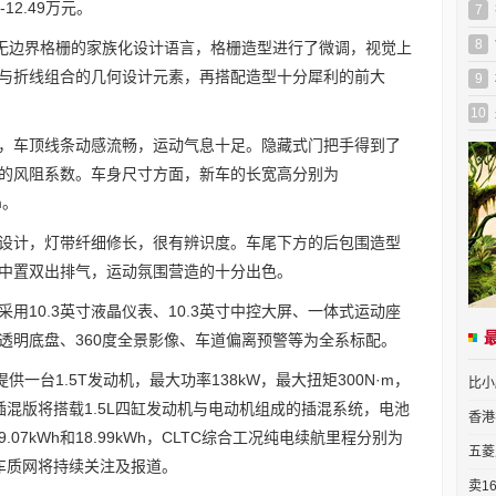
12.49万元。
7
8
续了无边界格栅的家族化设计语言，格栅造型进行了微调，视觉上
与折线组合的几何设计元素，再搭配造型十分犀利的前大
9
10
，车顶线条动感流畅，运动气息十足。隐藏式门把手得到了
的风阻系数。车身尺寸方面，新车的长宽高分别为
m。
设计，灯带纤细修长，很有辨识度。车尾下方的后包围造型
中置双出排气，运动氛围营造的十分出色。
用10.3英寸液晶仪表、10.3英寸中控大屏、一体式运动座
透明底盘、360度全景影像、车道偏离预警等为全系标配。
供一台1.5T发动机，最大功率138kW，最大扭矩300N·m，
比小
混版将搭载1.5L四缸发动机与电动机组成的插混系统，电池
香港
7kWh和18.99kWh，CLTC综合工况纯电续航里程分别为
五菱
，车质网将持续关注及报道。
卖1