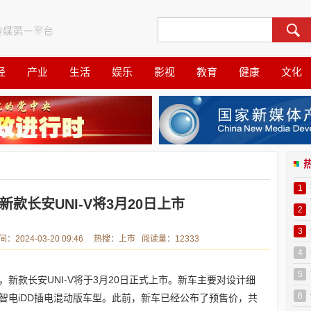
经
产业
生活
娱乐
影视
教育
健康
文化
1
起新款长安UNI-V将3月20日上市
2
3
024-03-20 09:46 热搜：上市 阅读量：12333
4
5
新款长安UNI-V将于3月20日正式上市。新车主要对设计细
6
智电iDD插电混动版车型。此前，新车已经公布了预售价，共