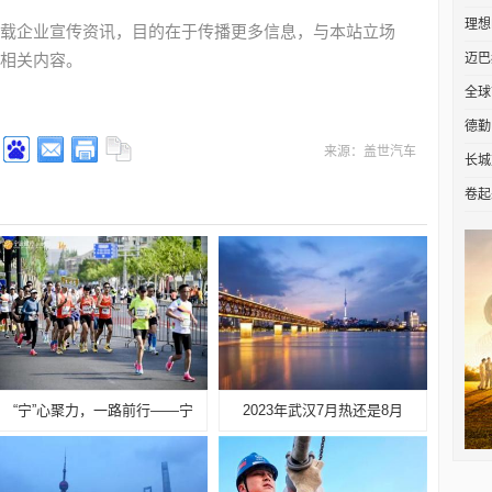
理想
载企业宣传资讯，目的在于传播更多信息，与本站立场
相关内容。
迈巴
全球
德勤
来源：盖世汽车
长城
卷起
“宁”心聚力，一路前行——宁
2023年武汉7月热还是8月