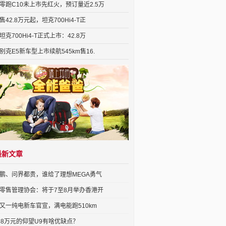
零跑C10未上市先红火，预订量近2.5万
售42.8万元起，坦克700Hi4-T正
坦克700Hi4-T正式上市：42.8万
别克E5新车型上市续航545km售16.
最新文章
鹏、问界都贵，谁给了理想MEGA勇气
零售管理协会：将于7至8月举办香港开
又一纯电新车官宣，满电能跑510km
68万元的仰望U9有啥优缺点？