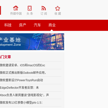
传媒中国
头 条
订 阅
收 藏
科技
房产
汽车
商业
热门文章
微软邀请安卓、iOS和macOS的Exc
微软正式推出新版Outlook邮件应用，
微软重新设计PowerToysRun启动
EdgeDeflector开发者反馈：未
Xbox负责人斯宾塞谈“游戏影视化”，声
微软发布13亿参数小模型phi-1.5：