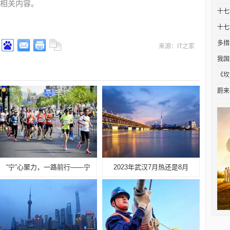
相关内容。
十七
十七
多措
来源：IT之家
我国
《坎
蔚来
“宁”心聚力，一路前行——宁
2023年武汉7月热还是8月