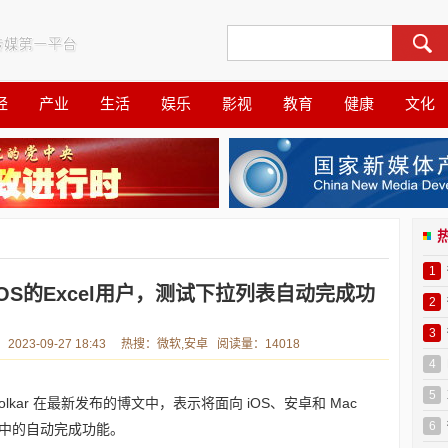
经
产业
生活
娱乐
影视
教育
健康
文化
1
OS的Excel用户，测试下拉列表自动完成功
2
3
3-09-27 18:43 热搜：微软,安卓 阅读量：14018
4
5
Shirolkar 在最新发布的博文中，表示将面向 iOS、安卓和 Mac
6
菜单中的自动完成功能。