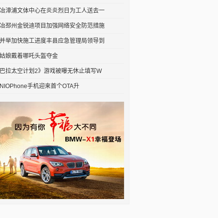
冶漳浦文体中心在炎炎烈日为工人送去一
冶邳州金锐迪项目加强网络安全防范措施
并举加快施工进度丰县应急管理局领导到
姑娘戴着哪吒头盔夺金
巴拉太空计划2》游戏被曝无休止填写W
NIOPhone手机迎来首个OTA升