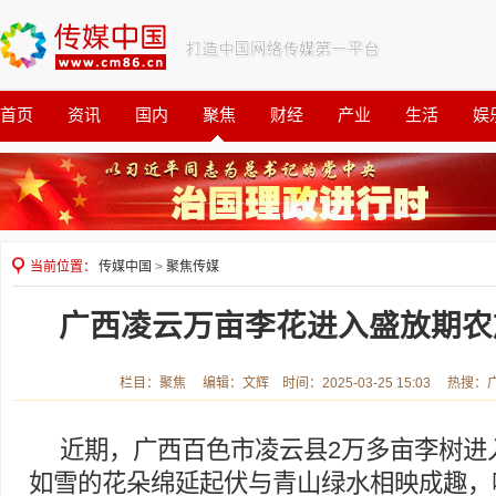
首页
资讯
国内
聚焦
财经
产业
生活
娱
观察
公益
当前位置：
传媒中国
>
聚焦传媒
广西凌云万亩李花进入盛放期农
栏目：聚焦 编辑：文辉 时间：2025-03-25 15:03 热搜
近期，广西百色市凌云县2万多亩李树进
如雪的花朵绵延起伏与青山绿水相映成趣，