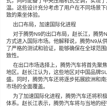
式，同时配备了中央压缩机式空调，实现了
温。这些设计充分考虑了用户在不同场景下
致的乘坐体验。
出口布局，加速国际化进程
对于腾势N9的出口布局，赵长江，腾势
方式进入国际市场。他解释说，腾势N9从
了严格的测试和验证，能够确保在全球范围
致性。
在出口市场选择上，腾势汽车将首先聚
地区。赵长江认为，这些地区对中国品牌S
盛。同时，腾势汽车还将逐步拓展欧洲和南
市场的全面覆盖。
为了加速国际化进程，腾势汽车还将积
体系。赵长江表示，腾势汽车将与当地的经