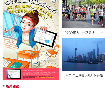
“宁”心聚力，一路前行——宁
2023年上海夏天几月份开始
相关阅读