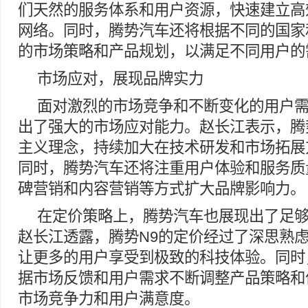
们天然的服务体系和用户资源，快速建立高
网络。同时，腾势汽车还将根据不同的国家
的市场策略和产品规划，以满足不同用户的
市场应对，展现品牌实力
面对激烈的市场竞争和不断变化的用户
出了强大的市场应对能力。赵长江表示，腾
主义理念，持续加大在技术研发和市场拓展
同时，腾势汽车还将注重用户体验和服务质
碑营销和内容营销等方式扩大品牌影响力。
在定价策略上，腾势汽车也展现出了足
赵长江透露，腾势N9的定价经过了深思熟
让更多的用户享受到极致的科技体验。同时
据市场反馈和用户需求不断调整产品策略和
市场竞争力和用户满意度。