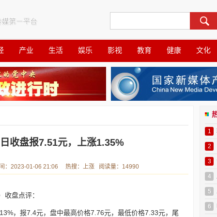
经
产业
生活
娱乐
影视
教育
健康
文化
1
日收盘报7.51元，上涨1.35%
2
3
023-01-06 21:06 热搜：上涨 阅读量：14990
4
5
39）收盘点评：
6
13%，报7.4元，盘中最高价格7.76元，最低价格7.33元，尾