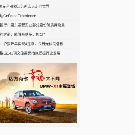
9项专利引领江苏新宏大走向世界
GeForceExperience
银行：股东通程实业部分股份解质押及重
的时尚，能够吸纳多少拥趸？
：沪指开年实现4连涨，今日光伏设备板
推出141项文旅惠民措施提振行业发展