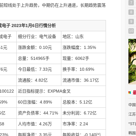
7
元。目前短线处于上升趋势，中期仍在上升通道，长期趋势震荡
8
9
积成电子 2023年1月6日行情分析
10
成电子
细分行业：电气设备
地区：山东
51元
涨跌金额：0.10元
涨跌幅度：1.35%
总量：514965手
现量：6062手
76元
今日最低：7.33元
换手率：10.69%
流通股：4.82亿
流通市值：36.17亿
00122
近日指标提示：EXPMA金叉
59%
60日涨幅：4.89%
总股本：5.12亿
中国
5亿
资产负债率：44.71%
未分利润：6.72亿
江苏
68
人均市值：4.26万
市净率：2.24
*S
韩国
23%
每股净资：3.35元
每股收益：-0.140㈢