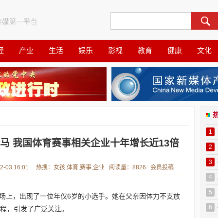
经
产业
生活
娱乐
影视
教育
健康
文化
1
全马 我国体育赛事相关企业十年增长近13倍
2
3
03 16:01 热搜：女孩,体育,赛事,企业 阅读量：8826 会员投稿
4
5
场上，出现了一位年仅6岁的小选手。她在父亲因体力不支放
6
赛程，引发了广泛关注。