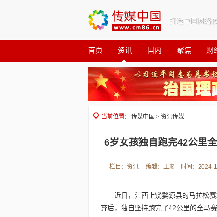
首页
资讯
国内
聚焦
财
观察
公益
当前位置：
传媒中国
>
资讯传媒
6岁女孩独自跑完42公里
栏目：资讯 编辑：王廖 时间：2024-12-
近日，江西上饶婺源县的马拉松赛
弃后，独自坚持跑完了42公里的全马