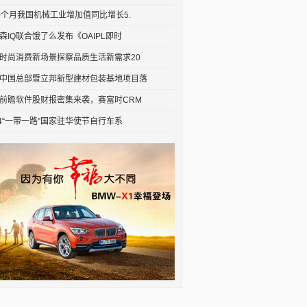
0个月我国机械工业增加值同比增长5.
森IQ联合饿了么发布《OAIPL即时
时尚消费新场景探察品质生活新需求20
中国总部暨立邦新型建材包装基地项目落
前瞻软件股财报密集来袭，赛富时CRM
24“一带一路”国家驻华使节自行车系