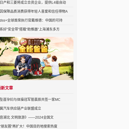
日产和三菱将成立合资企业，提供L4级自动
因保障品质消费获得年轻人喜爱和信任得物A
dss+全球首席执行官戴维德：中国的可持
系好“安全带”搭载“助推器”上海浦东多方
最新文章
坠崖孕妇与体操冠军管晨辰共签一家MC
冀汽车供应链产业联盟成立
音湖北 文明旅游》——2024全国文
“朋友圈”再扩大！中国目的地搜索热度