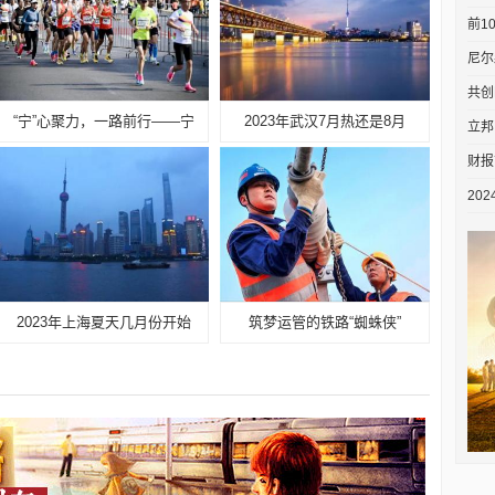
前1
尼尔
共创
“宁”心聚力，一路前行——宁
2023年武汉7月热还是8月
立邦
财报
20
2023年上海夏天几月份开始
筑梦运管的铁路“蜘蛛侠”