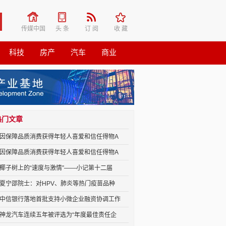
传媒中国
头 条
订 阅
收 藏
科技
房产
汽车
商业
热门文章
因保障品质消费获得年轻人喜爱和信任得物A
因保障品质消费获得年轻人喜爱和信任得物A
椰子树上的“速度与激情”——小记第十二届
夏宁邵院士：对HPV、肺炎等热门疫苗品种
中信银行落地首批支持小微企业融资协调工作
神龙汽车连续五年被评选为“年度最佳责任企