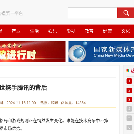
经
产业
生活
娱乐
影视
教育
健康
文化
1
世携手腾讯的背后
2
3
024-11-16 11:00 热搜：腾讯 阅读量：14864
4
5
格局和游戏规则正在悄然发生变化。谁能在技术竞争中不掉
6
据市场优势。