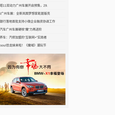
塔11双动力广州车展开启预售，29.
24广州车展：全新岚图梦想家乾崑版亮
银行落地首批支持小微企业融资协调工作
汽车广州车展硬核“魔”力再进阶
养车：汽修加盟的“互联网+”实践者
asou!恐龙妹来啦！《魔域》潮玩节