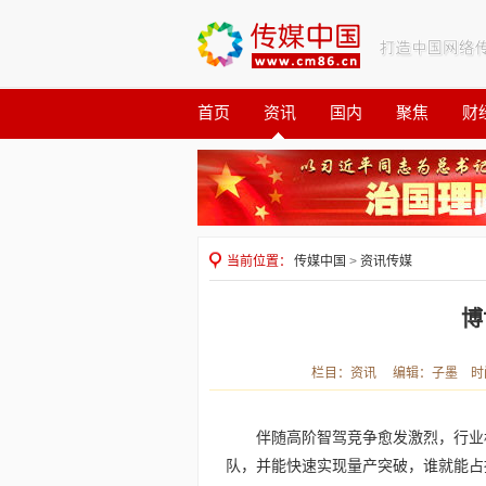
首页
资讯
国内
聚焦
财
观察
公益
当前位置：
传媒中国
>
资讯传媒
博
栏目：资讯 编辑：子墨 时间：2
伴随高阶智驾竞争愈发激烈，行业
队，并能快速实现量产突破，谁就能占