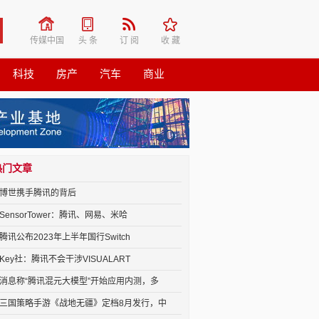
传媒中国
头 条
订 阅
收 藏
科技
房产
汽车
商业
热门文章
博世携手腾讯的背后
SensorTower：腾讯、网易、米哈
腾讯公布2023年上半年国行Switch
Key社：腾讯不会干涉VISUALART
消息称“腾讯混元大模型”开始应用内测，多
三国策略手游《战地无疆》定档8月发行，中