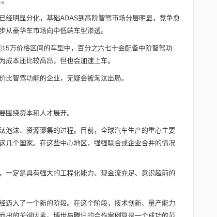
言。
已经明显分化，基础ADAS到高阶智驾市场分层明显，竞争愈
步从豪华车市场向中低端车型渗透。
万到15万价格区间的车型中，百分之六七十会配备中阶智驾功
为成本还比较高昂，但也会加速上车。
价比智驾功能的企业，无疑会被淘汰出局。
要围绕资本和人才展开。
汰泡沫、资源聚集的过程。目前，全球汽车生产的重心主要
这几个国家。在这些中心地区，强强联合或企业合并的情况
，一定是具有强大的工程化能力、现金流充足、意识超前的
经迈入了一个新的阶段。在这个阶段，技术创新、量产能力
而出的关键因素。博世与腾讯的合作案例算是一个成功的范