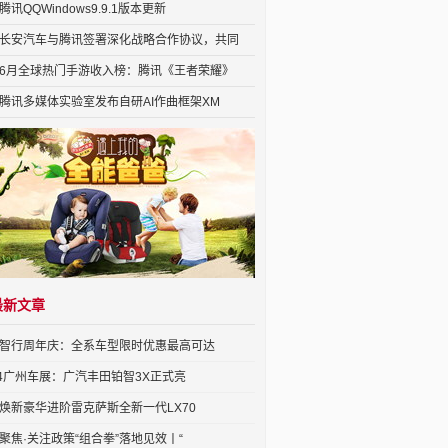
腾讯QQWindows9.9.1版本更新
长安汽车与腾讯签署深化战略合作协议，共同
6月全球热门手游收入榜：腾讯《王者荣耀》
腾讯多媒体实验室发布自研AI作曲框架XM
最新文章
智行周年庆：全系车型限时优惠最高可达
24广州车展：广汽丰田铂智3X正式亮
焕新豪华进阶雷克萨斯全新一代LX70
聚焦·关注政策“组合拳”落地见效丨“