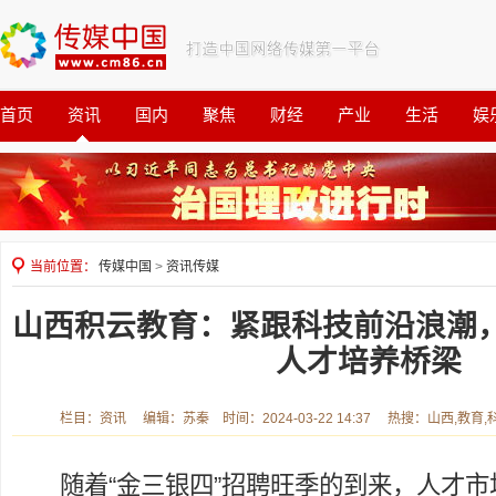
首页
资讯
国内
聚焦
财经
产业
生活
娱
观察
公益
当前位置：
传媒中国
>
资讯传媒
山西积云教育：紧跟科技前沿浪潮
人才培养桥梁
栏目：资讯 编辑：苏秦 时间：2024-03-22 14:37 热搜：山西,教育
随着“金三银四”招聘旺季的到来，人才