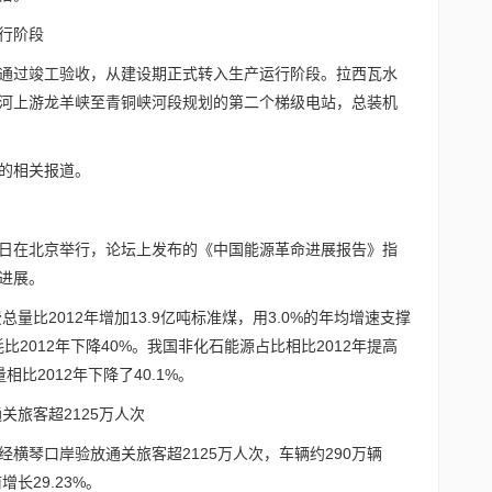
行阶段
通过竣工验收，从建设期正式转入生产运行阶段。拉西瓦水
河上游龙羊峡至青铜峡河段规划的第二个梯级电站，总装机
的相关报道。
16日在北京举行，论坛上发布的《中国能源革命进展报告》指
进展。
总量比2012年增加13.9亿吨标准煤，用3.0%的年均增速支撑
耗比2012年下降40%。我国非化石能源占比相比2012年提高
相比2012年下降了40.1%。
关旅客超2125万人次
横琴口岸验放通关旅客超2125万人次，车辆约290万辆
长29.23%。