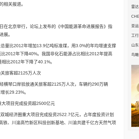
的相关报道。
雷达
CH
16日在北京举行，论坛上发布的《中国能源革命进展报告》指
亚运
进展。
工行
总量比2012年增加13.9亿吨标准煤，用3.0%的年均增速支撑
山东
耗比2012年下降40%。我国非化石能源占比相比2012年提高
鸟瞰
相比2012年下降了40.1%。
关旅客超2125万人次
横琴口岸验放通关旅客超2125万人次，车辆约290万辆
长29.23%。
圈重大项目完成投资超2500亿元
渝地区双城经济圈重大项目完成投资2522.7亿元，占年度投资计划
渝昆高铁、川渝高竹新区科技创新基地、川渝共建千亿方天然气项