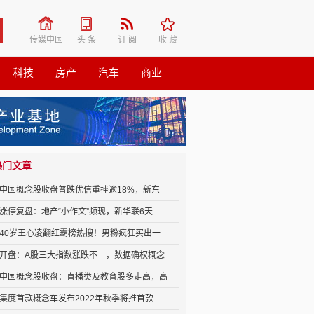
传媒中国
头 条
订 阅
收 藏
科技
房产
汽车
商业
热门文章
中国概念股收盘普跌优信重挫逾18%，新东
涨停复盘：地产“小作文”频现，新华联6天
40岁王心凌翻红霸榜热搜！男粉疯狂买出一
开盘：A股三大指数涨跌不一，数据确权概念
中国概念股收盘：直播类及教育股多走高，高
集度首款概念车发布2022年秋季将推首款