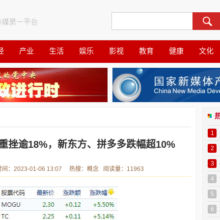
经
产业
生活
娱乐
影视
教育
健康
文化
1
重挫逾18%，新东方、拼多多跌幅超10%
2
3
023-01-06 13:07 热搜：概念 阅读量：11963
4
5
6