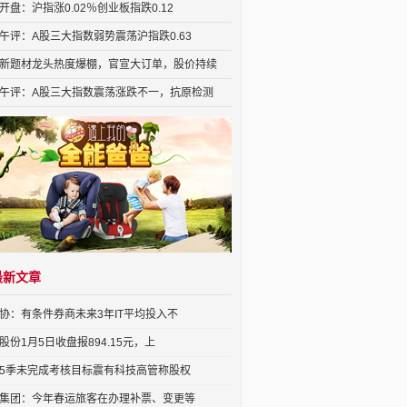
开盘：沪指涨0.02％创业板指跌0.12
午评：A股三大指数弱势震荡沪指跌0.63
新题材龙头热度爆棚，官宣大订单，股价持续
午评：A股三大指数震荡涨跌不一，抗原检测
最新文章
协：有条件券商未来3年IT平均投入不
股份1月5日收盘报894.15元，上
5季未完成考核目标震有科技高管称股权
集团：今年春运旅客在办理补票、变更等