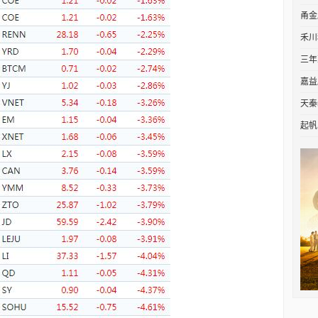
甬金
禾川
三年
嘉益
天秦
起帆