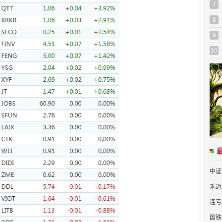
7
8
9
10
中证
禾迈
连亏
国铁