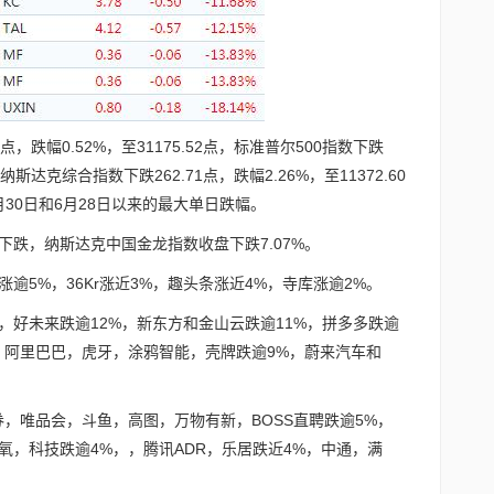
点，跌幅0.52%，至31175.52点，标准普尔500指数下跌
点，纳斯达克综合指数下跌262.71点，跌幅2.26%，至11372.60
月30日和6月28日以来的最大单日跌幅。
跌，纳斯达克中国金龙指数收盘下跌7.07%。
逾5%，36Kr涨近3%，趣头条涨近4%，寺库涨逾2%。
%，好未来跌逾12%，新东方和金山云跌逾11%，拼多多跌逾
团跌近10%，阿里巴巴，虎牙，涂鸦智能，壳牌跌逾9%，蔚来汽车和
。
，唯品会，斗鱼，高图，万物有新，BOSS直聘跌逾5%，
氧，科技跌逾4%，，腾讯ADR，乐居跌近4%，中通，满