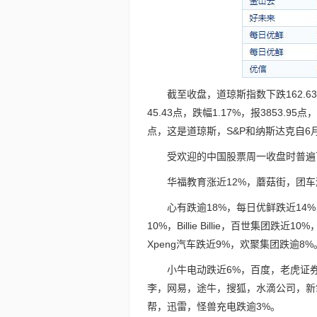
截至收盘，道琼斯指数下跌162.63
45.43点，跌幅1.17%，报3853.95
点，这是道琼斯，S&P和纳斯达克自6
受欢迎的中国股票周一收盘时普遍下
华福教育涨近12%，蘑菇街，团车涨
心有跌逾18%，每日优鲜跌近14
10%，Billie Billie，百世集
Xpeng汽车跌近9%，欢聚集团跌逾8%
小牛电动跌近6%，百度，老虎证券
李，网易，途牛，搜狐，水滴公司，新
帮，迅雷，怪兽充电跌逾3%。