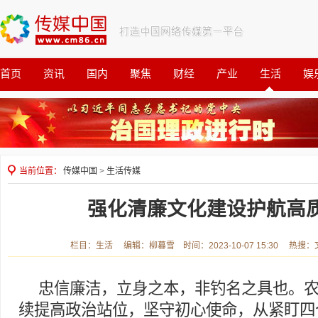
首页
资讯
国内
聚焦
财经
产业
生活
娱
观察
公益
当前位置：
传媒中国
>
生活传媒
强化清廉文化建设护航高
栏目：生活 编辑：柳暮雪 时间：2023-10-07 15:30 热搜
忠信廉洁，立身之本，非钓名之具也。
续提高政治站位，坚守初心使命，从紧盯四