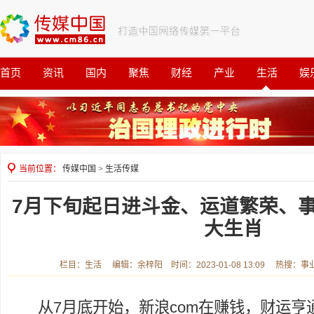
首页
资讯
国内
聚焦
财经
产业
生活
娱
观察
公益
当前位置：
传媒中国
>
生活传媒
7月下旬起日进斗金、运道繁荣、
大生肖
栏目：生活 编辑：余梓阳 时间：2023-01-08 13:09 热搜：事
从7月底开始，新浪com在赚钱，财运