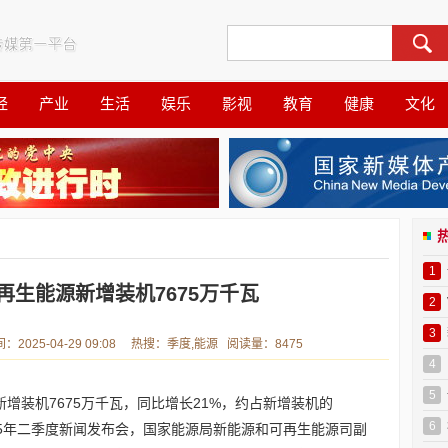
经
产业
生活
娱乐
影视
教育
健康
文化
1
再生能源新增装机7675万千瓦
2
3
25-04-29 09:08 热搜：季度,能源 阅读量：8475
4
5
新增装机7675万千瓦，同比增长21%，约占新增装机的
6
2025年二季度新闻发布会，国家能源局新能源和可再生能源司副