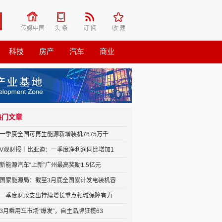
传媒中国
头 条
订 阅
收 藏
科技
房产
汽车
商业
热门文章
一季度全国可再生能源新增装机7675万千
V观财报｜比亚迪：一季度净利润同比增加1
新能源汽车“上新”广州最高奖励1.5亿元
国家能源局：截至3月底全国累计发电装机容
一季度财政支出持续增长重点领域保障有力
3月乘用车市场“爆发”，自主品牌狂揽63