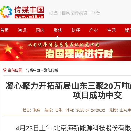
首页
资讯
国内
聚焦
财经
产业
生活
娱
观察
公益
当前位置：
传媒中国
>
聚焦传媒
凝心聚力开拓新局山东三聚20万吨
项目成功中交
栏目：聚焦 编辑：山歌 时间：2025-04-24 20:02 热搜：山东,
4月23日上午,北京海新能源科技股份有