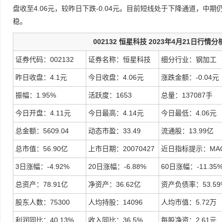
盘收至4.06元，较昨日下跌-0.04元。目前短线处于下降通道，中
稳。
002132 恒星科技 2023年4月21日行情分
证券代码：002132
证券名称：恒星科技
细分行业：钢加工
昨日收盘：4.1元
今日收盘：4.06元
涨跌金额：-0.04元
振幅：1.95%
活跃度：1653
总量：137087手
今日开盘：4.11元
今日最高：4.14元
今日最低：4.06元
总金额：5609.04
动态市盈：33.49
流通股：13.99亿
总市值：56.90亿
上市日期：20070427
近日指标提示：MA
3日涨幅：-4.92%
20日涨幅：-6.88%
60日涨幅：-11.35
总资产：78.91亿
净资产：36.62亿
资产负债率：53.59
股东人数：75300
人均持股：14096
人均市值：5.72万
利润同比：40.13%
收入同比：36.5%
每股净资：2.61元