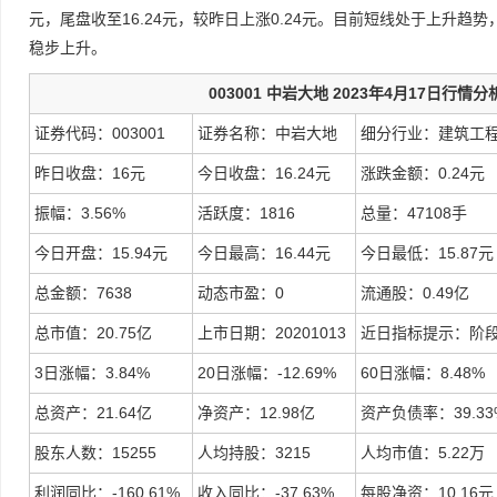
元，尾盘收至16.24元，较昨日上涨0.24元。目前短线处于上升趋
稳步上升。
003001 中岩大地 2023年4月17日行情分
证券代码：003001
证券名称：中岩大地
细分行业：建筑工
昨日收盘：16元
今日收盘：16.24元
涨跌金额：0.24元
振幅：3.56%
活跃度：1816
总量：47108手
今日开盘：15.94元
今日最高：16.44元
今日最低：15.87元
总金额：7638
动态市盈：0
流通股：0.49亿
总市值：20.75亿
上市日期：20201013
近日指标提示：阶
3日涨幅：3.84%
20日涨幅：-12.69%
60日涨幅：8.48%
总资产：21.64亿
净资产：12.98亿
资产负债率：39.33
股东人数：15255
人均持股：3215
人均市值：5.22万
利润同比：-160.61%
收入同比：-37.63%
每股净资：10.16元