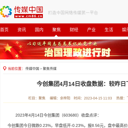
首页
资讯
国内
聚焦
财经
产业
生活
娱
观察
公益
当前位置：
传媒中国
>
聚焦传媒
今创集团4月14日收盘数据：较昨日下
栏目：聚焦 编辑：余梓阳 时间：2023-04-15 11:03 热搜
2023年4月14日今创集团（603680）收盘点评：
今创集团今日微跌0.23%，早盘低开-0.23%，报8.56元，盘中最高价