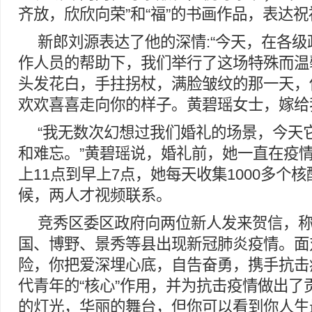
齐放，欣欣向荣”和“福”的书画作品，表达祝
新郎刘源表达了他的深情:“今天，在各
作人员的帮助下，我们举行了这场特殊而温馨
头发花白，手拄拐杖，满脸皱纹的那一天，
欢欢喜喜走向你的样子。黄碧瑶女士，嫁给
“我无数次幻想过我们婚礼的场景，今天
和难忘。”黄碧瑶说，婚礼前，她一直在疫
上11点到早上7点，她每天收集1000多个
候，两人才视频联系。
竞秀区委区政府向两位新人发来贺信，称
国、博野、景秀等县出现新冠肺炎疫情。面
险，你把爱深埋心底，自告奋勇，携手抗击
代青年的“核心”作用，并为抗击疫情做出了贡
的灯光，华丽的舞台，但你可以看到你人生