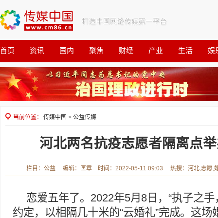
首页
资讯
国内
聚焦
财经
产业
生活
娱
观察
公益
当前位置：
传媒中国
>
公益传媒
河北两名抗疫志愿者隔离点举
栏目：公益 编辑：匡章 时间：2022-05-11 09:03 热搜：河北,志愿
恋爱五年了。2022年5月8日，“执子之
约定，以相隔几十米的“云婚礼”完成。这场