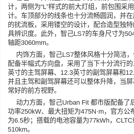
计，两侧为“L”样式的前大灯组，前包围采
计。车顶部分的线条也十分流畅圆润，并在
的扰流板，采用镂空的设计，配合造型独特
具辨识度。此外，智己LS7的车身尺寸为5049/2
轴距3060mm。
内饰方面，智己LS7整体风格十分简洁
配备半幅式方向盘，采用了当下十分流行的三
英寸的主驾屏幕、12.3英寸的副驾屏幕和12
并且主驾和副驾屏幕还可以整体升降，当屏
常好的前方视野。
动力方面，智己Urban Fit 都市版配
功率250kW、最大扭矩为475N·m，官方
为6.5秒；搭载的电池容量为77kWh，CLT
510km。