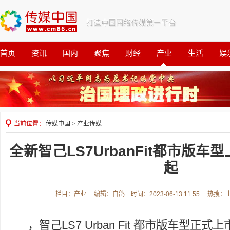
首页
资讯
国内
聚焦
财经
产业
生活
娱
观察
公益
当前位置：
传媒中国
>
产业传媒
全新智己LS7UrbanFit都市版车型
起
栏目：产业 编辑：白鸽 时间：2023-06-13 11:55 热搜
，智己LS7 Urban Fit 都市版车型正式上市