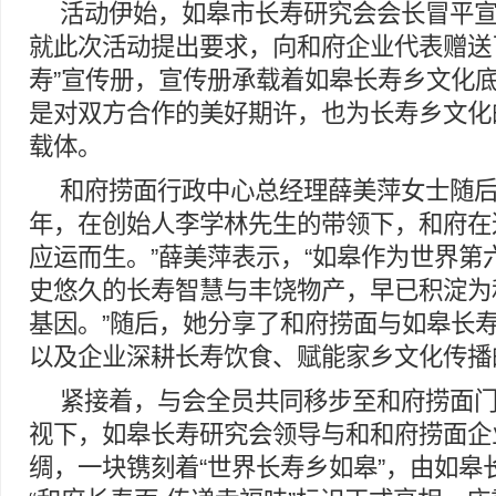
活动伊始，如皋市长寿研究会会长冒平
就此次活动提出要求，向和府企业代表赠送
寿”宣传册，宣传册承载着如皋长寿乡文化
是对双方合作的美好期许，也为长寿乡文化
载体。
和府捞面行政中心总经理薛美萍女士随后发
年，在创始人李学林先生的带领下，和府在
应运而生。”薛美萍表示，“如皋作为世界第
史悠久的长寿智慧与丰饶物产，早已积淀为
基因。”随后，她分享了和府捞面与如皋长
以及企业深耕长寿饮食、赋能家乡文化传播
紧接着，与会全员共同移步至和府捞面
视下，如皋长寿研究会领导与和和府捞面企
绸，一块镌刻着“世界长寿乡如皋”，由如皋