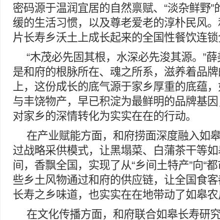
密码源于温润宜居的自然禀赋、“淡杂鲜野”
缓的生活习惯，以及尊老爱老的淳朴民风。
片长寿乡沃土上成长起来的全国性餐饮连锁
“木茂必先固其根，水深必先浚其源。”薛
是和府的根脉所在、魂之所系，滋养着品牌
上，这份成长的底气源于家乡厚重的底蕴，
与丰饶物产，早已积淀为最鲜明的品牌基因
对家乡的深情转化为实实在在的行动。
在产业赋能方面，和府捞面深度融入如
过战略采供模式，让黑塌菜、白蒲茶干等如
间，香飘全国，实现了从“乡间土特产”向“都
些乡土风物通过和府的供应链，让全国食客
长寿之乡味道，也实实在在地带动了如皋农
在文化传播方面，和府联合如皋长寿研