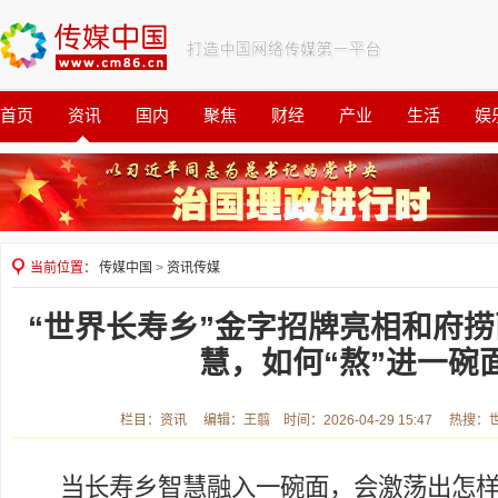
首页
资讯
国内
聚焦
财经
产业
生活
娱
观察
公益
当前位置：
传媒中国
>
资讯传媒
“世界长寿乡”金字招牌亮相和府
慧，如何“熬”进一碗
栏目：资讯 编辑：王翦 时间：2026-04-29 15:47 热搜
当长寿乡智慧融入一碗面，会激荡出怎样