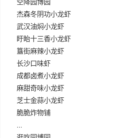
空降园博园
杰森冬阴功小龙虾
武汉油焖小龙虾
盱眙十三香小龙虾
簋街麻辣小龙虾
长沙口味虾
成都卤煮小龙虾
麻甜奇味小龙虾
芝士金蒜小龙虾
脆脆炸物铺
...
逛吃园博园