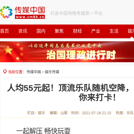
首页
资讯
国内
聚焦
财经
产业
生活
娱
观察
公益
当前位置：
传媒中国
>
娱乐传媒
人均55元起！顶流乐队随机空降
你来打卡！
栏目：娱乐 编辑：山歌 时间：2021-07-18 21:15 热搜：乐
一起解压 畅快玩耍