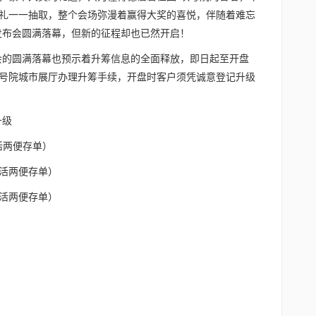
多豪礼一一抽取，整个会场弥漫着赢得大奖的喜悦，伴随着难忘
发布会圆满落幕，但新的征程却也已然开启！
会的圆满落幕也预示着升筹信息的全面释放，即日起至开盘
号院城市展厅办理升筹手续，开盘时客户须凭诚意登记升级
升级
活两便存单）
定活两便存单）
定活两便存单）