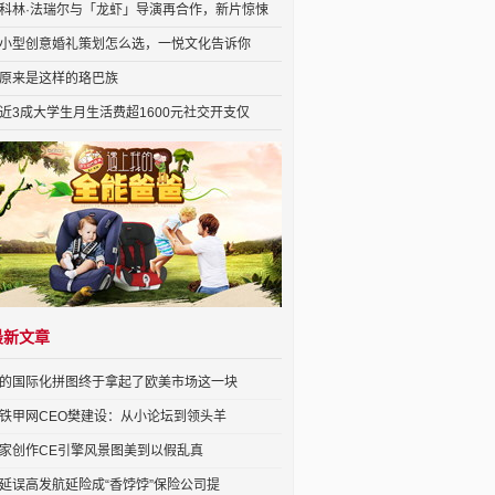
科林·法瑞尔与「龙虾」导演再合作，新片惊悚
小型创意婚礼策划怎么选，一悦文化告诉你
原来是这样的珞巴族
近3成大学生月生活费超1600元社交开支仅
最新文章
的国际化拼图终于拿起了欧美市场这一块
铁甲网CEO樊建设：从小论坛到领头羊
家创作CE引擎风景图美到以假乱真
延误高发航延险成“香饽饽”保险公司提