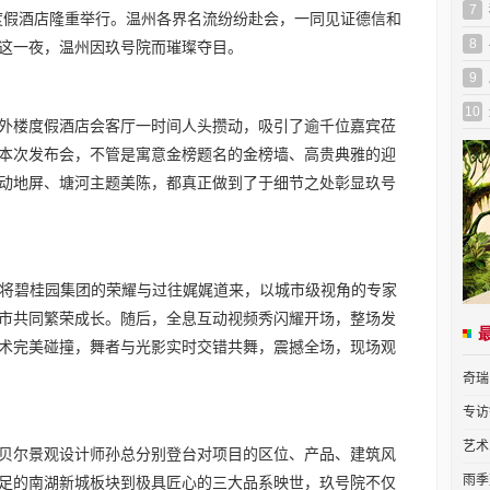
7
度假酒店隆重举行。温州各界名流纷纷赴会，一同见证德信和
8
这一夜，温州因玖号院而璀璨夺目。
9
10
外楼度假酒店会客厅一时间人头攒动，吸引了逾千位嘉宾莅
本次发布会，不管是寓意金榜题名的金榜墙、高贵典雅的迎
动地屏、塘河主题美陈，都真正做到了于细节之处彰显玖号
，将碧桂园集团的荣耀与过往娓娓道来，以城市级视角的专家
市共同繁荣成长。随后，全息互动视频秀闪耀开场，整场发
术完美碰撞，舞者与光影实时交错共舞，震撼全场，现场观
奇瑞
专访
艺术
贝尔景观设计师孙总分别登台对项目的区位、产品、建筑风
雨季
足的南湖新城板块到极具匠心的三大品系映世，玖号院不仅