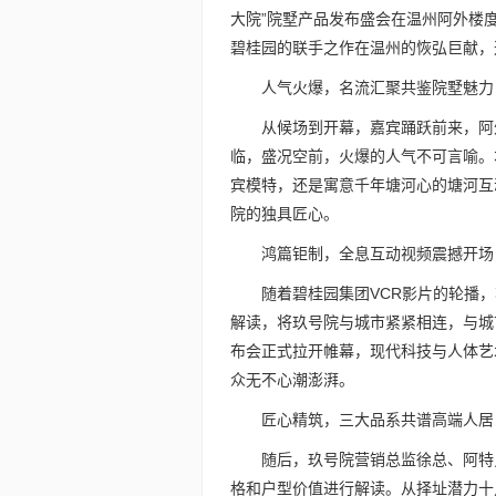
大院”院墅产品发布盛会在温州阿外楼
碧桂园的联手之作在温州的恢弘巨献，
人气火爆，名流汇聚共鉴院墅魅力
从候场到开幕，嘉宾踊跃前来，阿
临，盛况空前，火爆的人气不可言喻。
宾模特，还是寓意千年塘河心的塘河互
院的独具匠心。
鸿篇钜制，全息互动视频震撼开场
随着碧桂园集团VCR影片的轮播
解读，将玖号院与城市紧紧相连，与城
布会正式拉开帷幕，现代科技与人体艺
众无不心潮澎湃。
匠心精筑，三大品系共谱高端人居
随后，玖号院营销总监徐总、阿特
格和户型价值进行解读。从择址潜力十