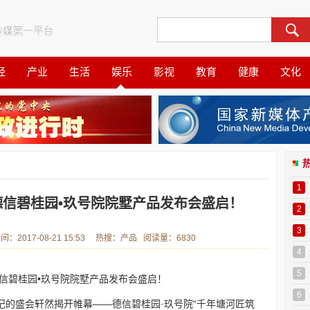
经
产业
生活
娱乐
影视
教育
健康
文化
1
信碧桂园•玖号院院墅产品发布会盛启！
2
3
017-08-21 15:53 热搜：产品 阅读量：6830
4
5
信碧桂园•玖号院院墅产品发布会盛启！
6
记的盛会轩然揭开帷幕——德信碧桂园·玖号院“千年塘河匠筑