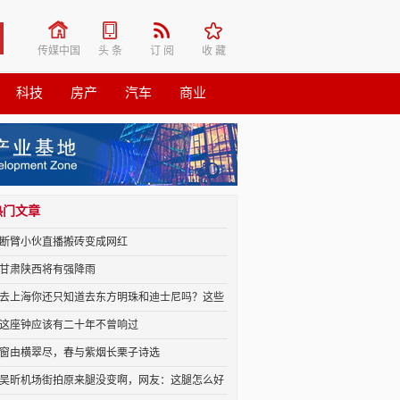
传媒中国
头 条
订 阅
收 藏
科技
房产
汽车
商业
热门文章
断臂小伙直播搬砖变成网红
甘肃陕西将有强降雨
去上海你还只知道去东方明珠和迪士尼吗？这些
这座钟应该有二十年不曾响过
窗由横翠尽，春与紫烟长栗子诗选
吴昕机场街拍原来腿没变啊，网友：这腿怎么好