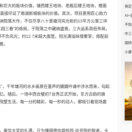
和巨大的板块价值，塘西楼王地块、老殿后楼王地块，楼面
保定
出现直接印证了南湖新城板块的价值。其次，项目更用匠心助力
AI
亚洲院落大作，不仅尽享八十里塘河风光和约13平方公里三垟
不知
二园三巷”的格局，于院落之中藏纳盛景。三大品系高低布局，
中三
野不负风光；约12.7米超大面宽，阳光满溢纵情奢享；搭配前
国研
景。
小康
峦”，千年塘河的水乡画景在童声的娓娓吟诵中涉水而来，勾起
忆。随后，一场中西合璧的T台秀正式开始，东方古韵的旗
院墅生活，每一分的精彩，每一秒的动人，都吸引着现场嘉
，豪华大奖的礼遇，只为懂得德信碧桂园·玖号院的智者，卡