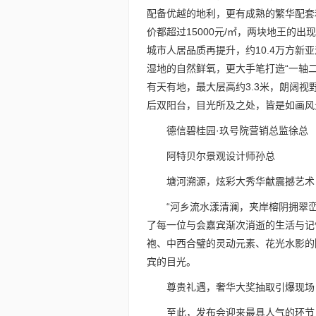
配备优越的地利，更有成熟的繁华配套
价都超过15000元/㎡，两块地王的
城市人居品质再提升，约10.4万方新
湿地的自然鲜氧，更大手笔打造“一轴
有天有地，最大层高约3.3米，朗阔视
后双阳台，目光所及之处，皆是如画风
德信碧桂园·玖号院营销总监徐总
阿特贝尔景观设计师孙总
塘河溯源，炫彩大秀华献震撼艺术
“河乡流水漾清澜，夹岸榕阴拥翠
了每一位与会嘉宾渐次消逝的生活与记
袍、中西合璧的灵动元素、花光水影的
宾的目光。
尊贵礼遇，奢华大奖抽取引爆现场
至此，发布会迎来最具人气的环节