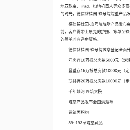
地亚珠宝、iPad、扫地机器人等众
的时光，德信碧桂园·玖号院院墅产品
德信碧桂园·玖号院院墅产品发布
前，客户需带上原先的护照、筹单至玖
的筹单才有选房资格。
德信碧桂园·玖号院诚意登记全面
洋房存10万抵总房款5000元（定
叠墅存15万抵总房款10000元（
联排存20万抵总房款10000元（
千年塘河 匠筑大院
院墅产品发布会圆满落幕
建筑面积约
89~193㎡院墅藏品