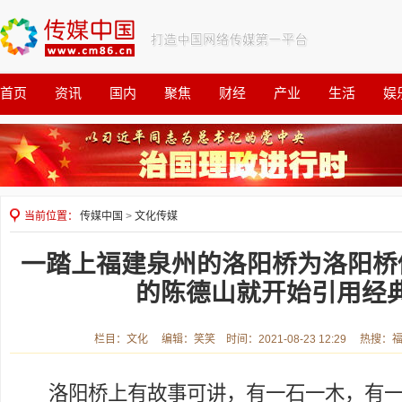
首页
资讯
国内
聚焦
财经
产业
生活
娱
观察
公益
当前位置：
传媒中国
>
文化传媒
一踏上福建泉州的洛阳桥为洛阳桥
的陈德山就开始引用经
栏目：文化 编辑：笑笑 时间：2021-08-23 12:29 热搜：
洛阳桥上有故事可讲，有一石一木，有