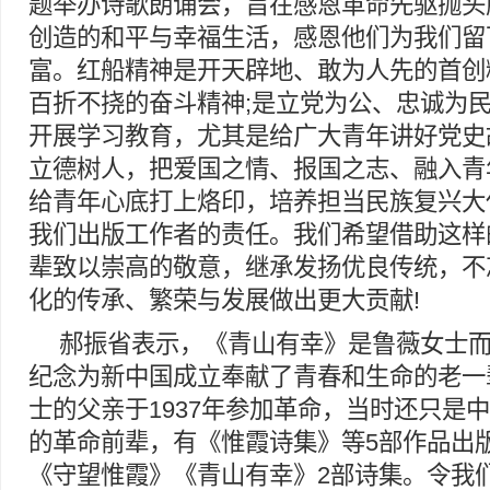
题举办诗歌朗诵会，旨在感恩革命先驱抛头
创造的和平与幸福生活，感恩他们为我们留
富。红船精神是开天辟地、敢为人先的首创
百折不挠的奋斗精神;是立党为公、忠诚为
开展学习教育，尤其是给广大青年讲好党史
立德树人，把爱国之情、报国之志、融入青
给青年心底打上烙印，培养担当民族复兴大
我们出版工作者的责任。我们希望借助这样
辈致以崇高的敬意，继承发扬优良传统，不
化的传承、繁荣与发展做出更大贡献!
郝振省表示，《青山有幸》是鲁薇女士而
纪念为新中国成立奉献了青春和生命的老一
士的父亲于1937年参加革命，当时还只是
的革命前辈，有《惟霞诗集》等5部作品出
《守望惟霞》《青山有幸》2部诗集。令我