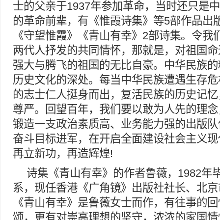
士的父亲于1937年参加革命，当时还只是
的革命前辈，有《惟霞诗集》等5部作品出
《守望惟霞》《青山有幸》2部诗集。令我
两代人抒发的共同情怀，那就是，对祖国命
强大与腾飞的祖国的无比自豪。中华民族的
历史文化的深处。每当中华民族遭遇生存危
的志士仁人挺身而出，复活民族的历史记忆
尊严。回望百年，我们要以敢为人先的理念
锻造一支政治素质高、业务能力强的出版队
奋斗目标进军，在开启全面建设社会主义现
再立新功，再造辉煌!
诗集《青山有幸》的作者鲁薇，1982年
系，现任香港《广角镜》出版社社长、北京
《青山有幸》是鲁薇女士而作，有往事的回
颂，更有对崇高理想的坚守，浓浓的家国情