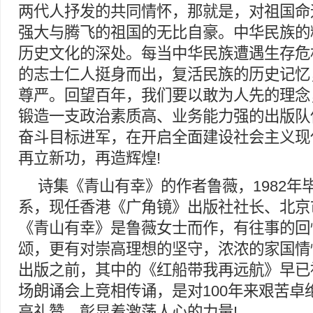
两代人抒发的共同情怀，那就是，对祖国命
强大与腾飞的祖国的无比自豪。中华民族的
历史文化的深处。每当中华民族遭遇生存危
的志士仁人挺身而出，复活民族的历史记忆
尊严。回望百年，我们要以敢为人先的理念
锻造一支政治素质高、业务能力强的出版队
奋斗目标进军，在开启全面建设社会主义现
再立新功，再造辉煌!
诗集《青山有幸》的作者鲁薇，1982年
系，现任香港《广角镜》出版社社长、北京
《青山有幸》是鲁薇女士而作，有往事的回
颂，更有对崇高理想的坚守，浓浓的家国情
出版之前，其中的《红船带我再远航》早已
场朗诵会上竞相传诵，是对100年来艰苦卓
高礼赞，彰显着激荡人心的力量!