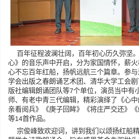
百年征程波澜壮阔，百年初心历久弥坚
心》的音乐声中开启，分为家国情怀，薪火
心不忘百年红船，扬帆远航三个篇章。参与
学会出版之春朗诵艺术团、清华大学工会剧
版社编辑朗诵团队等7个单位，演员当中有
师、有老中青三代编辑，精彩演绎了《心中
亲看阅兵》《庚子回眸》《将庄严交还》《
等14首作品。
宗俊峰致欢迎词，讲到我们以颂扬红船