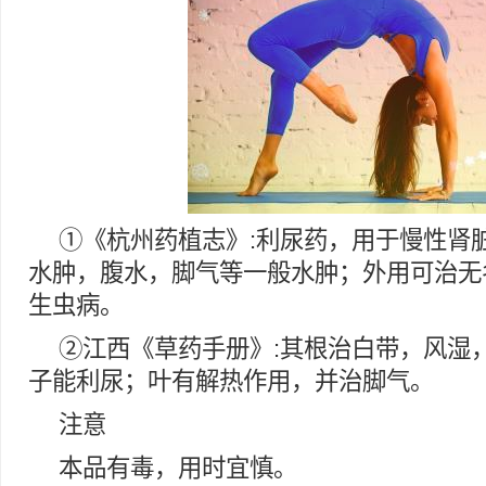
①《杭州药植志》:利尿药，用于慢性肾
水肿，腹水，脚气等一般水肿；外用可治无
生虫病。
②江西《草药手册》:其根治白带，风湿
子能利尿；叶有解热作用，并治脚气。
注意
本品有毒，用时宜慎。