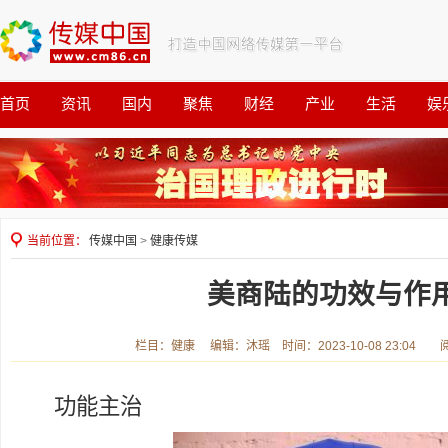
首页
资讯
国内
聚焦
财经
产业
生活
娱
观察
公益
当前位置：
传媒中国
>
健康传媒
美商陆的功效与作
栏目：健康 编辑：沐瑶 时间：2023-10-08 23:04 
功能主治