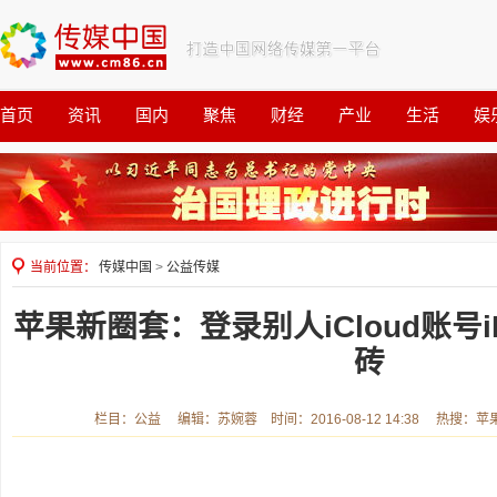
首页
资讯
国内
聚焦
财经
产业
生活
娱
观察
公益
当前位置：
传媒中国
>
公益传媒
苹果新圈套：登录别人iCloud账号iPh
砖
栏目：公益 编辑：苏婉蓉 时间：2016-08-12 14:38 热搜：苹