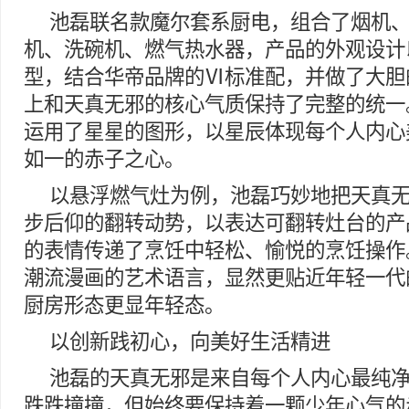
池磊联名款魔尔套系厨电，组合了烟机
机、洗碗机、燃气热水器，产品的外观设计
型，结合华帝品牌的Ⅵ标准配，并做了大胆
上和天真无邪的核心气质保持了完整的统一
运用了星星的图形，以星辰体现每个人内心
如一的赤子之心。
以悬浮燃气灶为例，池磊巧妙地把天真无
步后仰的翻转动势，以表达可翻转灶台的产
的表情传递了烹饪中轻松、愉悦的烹饪操作
潮流漫画的艺术语言，显然更贴近年轻一代
厨房形态更显年轻态。
以创新践初心，向美好生活精进
池磊的天真无邪是来自每个人内心最纯
跌跌撞撞，但始终要保持着一颗少年心气的