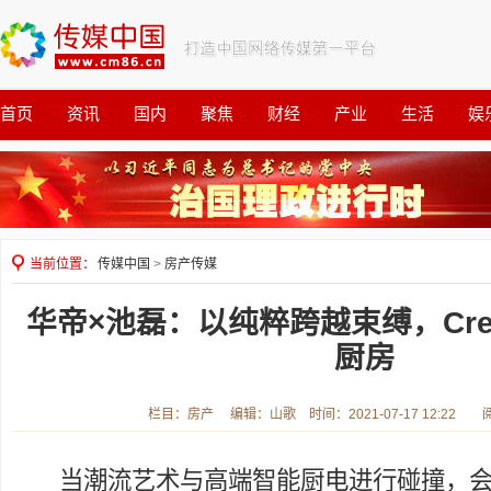
首页
资讯
国内
聚焦
财经
产业
生活
娱
观察
公益
当前位置：
传媒中国
>
房产传媒
华帝×池磊：以纯粹跨越束缚，Crea
厨房
栏目：房产 编辑：山歌 时间：2021-07-17 12:22 
当潮流艺术与高端智能厨电进行碰撞，会